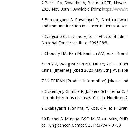
2.Bassit RA, Sawada LA, Bacurau RFP, Navarro 
2020 Nov 30th ]. Available from:
https://
www.re
3.Bumrungpert A, Pavadhgul P, Nunthanawanich 
and immune function in cancer Patients: A Ran
4.Cangiano C, Laviano A, et al. Effects of admi
National Cancer Institute. 1996;88:8.
5.Choudry HA, Pan M, Karinch AM, et al. Branch
6.Lin YM, Wang M, Sun NX, Liu YY, Yin TF, Chen C
China. [Internet]. [cited 2020 May 5th]. Availa
7.NUTRICAN [Product Information] Jakarta. In
8.Ockenga J, Grimble R, Jonkers-Schuitema C, M
chronic infectious diseases. Clinical Nutrition 
9.Okabayashi T, Shima, Y, Kozuki A, et al. Bran
10.Rachel A. Murphy, BSC; M. Mourtzakis, PHD , 
cell lung cancer. Camcer. 2011;3774 – 3780