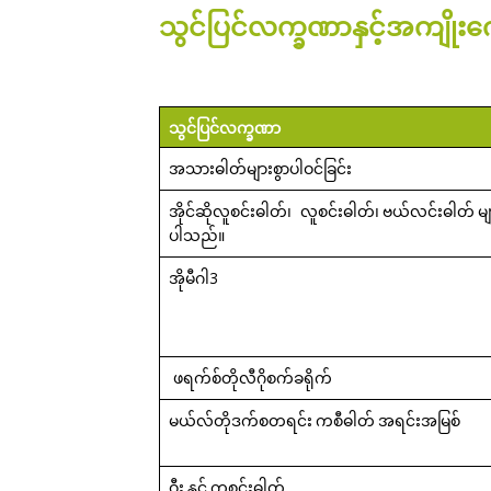
သွင်ပြင်လက္ခဏာနှင့်အကျိုးက
သွင်ပြင်လက္ခဏာ
အသားဓါတ်များစွာပါဝင်ခြင်း
အိုင်ဆိုလူစင်းဓါတ်၊
လူစင်းဓါတ်၊
ဗယ်လင်းဓါတ်
မ
ပါသည်။
အိုမီဂါ
3
ဖရက်စ်တိုလီဂိုစက်ခရိုက်
မယ်လ်တိုဒက်စတရင်း
ကစီဓါတ်
အရင်းအမြစ်
ဝှီး
နှင့်
ကစင်းဓါတ်