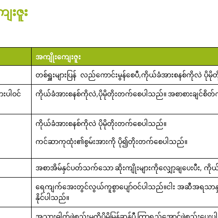
ျေးဇူး
အကျိုးကျေးဇူး
တစ်ရှူးများပြန် လည်ကောင်းမွန်စေပီ,ကိုယ်ခံအားစနစ်ကိုလဲ ပို
ျားပါဝင်
ကိုယ်ခံအားစနစ်ကိုလဲ,ပိုမိုတိုးတက်စေပါသည်။
အစာစားချင်စိတ်
ကိုယ်ခံအားစနစ်ကိုလဲ ပိုမိုတိုးတက်စေပါသည်။
ကင်ဆာကုထုံး၏စွမ်းအားကို
ပို၍တိုးတက်စေပါသည်။
အစာအိမ်နှင်ပတ်သက်သော
ဆိုးကျိုးများကိုလျှော့ချပေးပီး, ကိ
ရေကျက်အေးတွင်လွယ်ကူစွာပျော်ဝင်ပါသည်။ငါး အဆီအရသာန
နိုင်ပါသည်။
အသားဓါတ်ဖွဲ့စည်းမှုကိုပိုမိုမြန်ဆန်ပီ
ကြာရှည်အောင်ဖွဲ့စည်းပေး