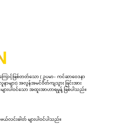
ကြောင့်ဖြစ်တတ်သော
(
ဥပမာ
–
ကင်ဆာဝေဒနာ
လူနာများ
)
အလွန်အမင်ဝိတ်ကျသွား
ခြင်းအား
င်များပါဝင်သော
အထူးအာဟာရမှုန့်
ဖြစ်ပါသည်။
ဗယ်လင်းဓါတ်
များပါဝင်ပါသည်။