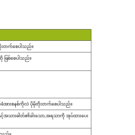
မိုတိုးတက်စေပါသည်။
ကို ဖြစ်စေပါသည်။
ုယ်ခံအားစနစ်ကိုလဲ ပိုမိုတိုးတက်စေပါသည်။
ှင့်အသားဓါတ်၏ခါးသော,အရသာကို အုပ်ထားပေး
ပါသည်။