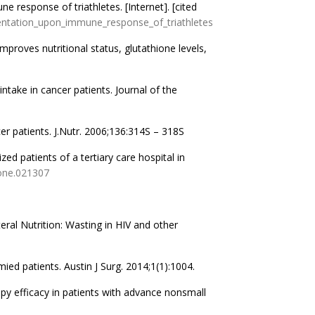
esponse of triathletes. [Internet]. [cited
ntation_upon_immune_response_of_triathletes
oves nutritional status, glutathione levels,
ntake in cancer patients. Journal of the
er patients. J.Nutr. 2006;136:314S – 318S
zed patients of a tertiary care hospital in
pone.021307
ral Nutrition: Wasting in HIV and other
ied patients. Austin J Surg. 2014;1(1):1004.
apy efficacy in patients with advance nonsmall