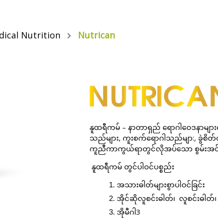
ical Nutrition
Nutrican
နူထရီကမ်
–
နာတာရှည်
ရောဂါဝေဒနာများ
သည်များ, ကူးစက်ရောဂါသည်မျာ:, ခွဲစိတ်
ကူညီကာကွယ်ရာတွင်လိုအပ်သော
စွမ်းအ
နူထရီကမ်
တွင်ပါဝင်ပစ္စည်း
အသားဓါတ်များစွာပါဝင်ခြင်း
အိုင်ဆိုလူစင်းဓါတ်၊
လူစင်းဓါတ်၊
အိုမီဂါ
3