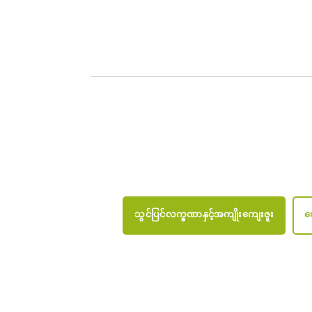
သွင်ပြင်လက္ခဏာနှင့်အကျိုးကျေးဇူး
ဖျ