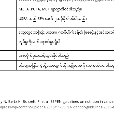
MUFA, PUFA, MCT
များစွာပါဝင်ပါသည်။
USFA
သည်
SFA
ထက်
၂ဆပိုမို
ပါဝင်ပါသည်။
သွေးတွင်းသကြားပမာဏ၊
ကာဗိုဟိုက်ဒရိတ်
ဖြစ်စဉ်နှင့်အင်ဆူလ
လုပ်မှုကိုသက်ရောက်မှုမရှိပါ
အစာပိုက်မှတဆင့်သွင်းနိုင်ပါသည်
ဝမ်းပျက်ခြင်းကဲ့သို့ဘေးထွက်ဆိုးကျိုးများကို
ကာကွယ်ပေးပါသ
, Bertz H, Bozzetti F, et al. ESPEN guidelines on nutrition in cancer p
press/wp-content/uploads/2016/11/ESPEN-cancer-guidelines-2016-fi