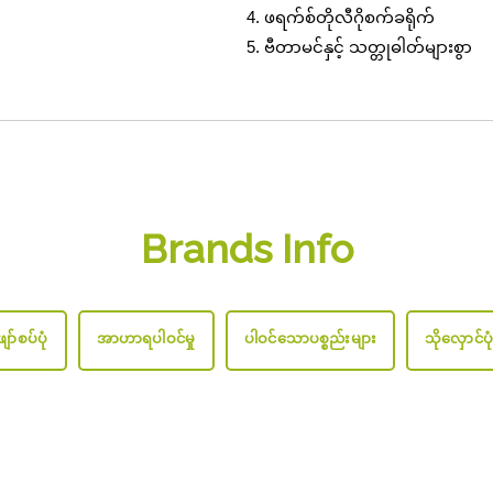
ဖရက်စ်တိုလီဂိုစက်ခရိုက်
ဗီတာမင်နှင့် သတ္တုဓါတ်များစွာ
Brands Info
ော်စပ်ပုံ
အာဟာရပါဝင်မှု
ပါဝင်သောပစ္စည်းများ
သိုလှောင်ပု