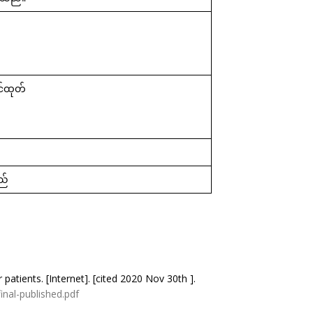
င်ထုတ်
ည်
atients. [Internet]. [cited 2020 Nov 30th ].
nal-published.pdf