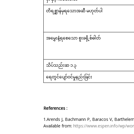
တိရစ္ဆာန်မှရသောအဆီ
မဟုတ်ပါ
အမွှေးနံ့ရစေသော စူးခရို့စ်ဓါတ်
သိပ်သည်းဆ
၁
.
၃
ရေတွင်ပျော်ဝင်မှုနည်းခြင်း
References :
1.Arends J, Bachmann P, Baracos V, Barthelemy N
Available from:
https://
www.espen.info/wp/word