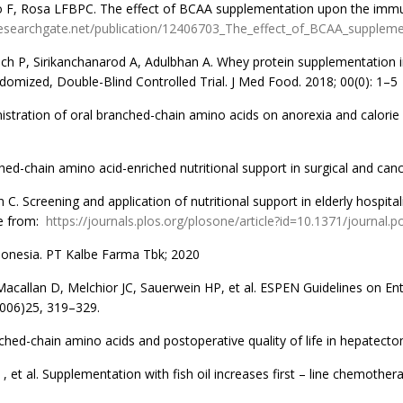
F, Rosa LFBPC. The effect of BCAA supplementation upon the immune r
searchgate.net/publication/12406703_The_effect_of_BCAA_suppleme
P, Sirikanchanarod A, Adulbhan A. Whey protein supplementation impr
domized, Double-Blind Controlled Trial. J Med Food. 2018; 00(0): 1–5
nistration of oral branched-chain amino acids on anorexia and calorie i
ed-chain amino acid-enriched nutritional support in surgical and canc
. Screening and application of nutritional support in elderly hospitali
ble from:
https://
journals.plos.org/plosone/article?id=10.1371/journal.
donesia. PT Kalbe Farma Tbk; 2020
acallan D, Melchior JC, Sauerwein HP, et al. ESPEN Guidelines on Ente
(2006)25, 319–329.
ched-chain amino acids and postoperative quality of life in hepatectom
et al. Supplementation with fish oil increases first – line chemother